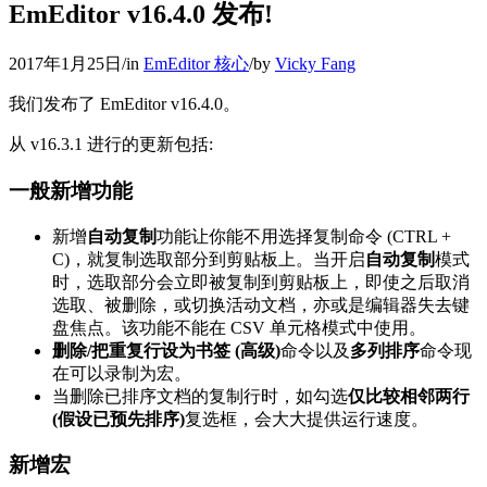
EmEditor v16.4.0 发布!
2017年1月25日
/
in
EmEditor 核心
/
by
Vicky Fang
我们发布了 EmEditor v16.4.0。
从 v16.3.1 进行的更新包括:
一般新增功能
新增
自动复制
功能让你能不用选择复制命令 (CTRL +
C)，就复制选取部分到剪贴板上。当开启
自动复制
模式
时，选取部分会立即被复制到剪贴板上，即使之后取消
选取、被删除，或切换活动文档，亦或是编辑器失去键
盘焦点。该功能不能在 CSV 单元格模式中使用。
删除/把重复行设为书签 (高级)
命令以及
多列排序
命令现
在可以录制为宏。
当删除已排序文档的复制行时，如勾选
仅比较相邻两行
(假设已预先排序)
复选框，会大大提供运行速度。
新增宏