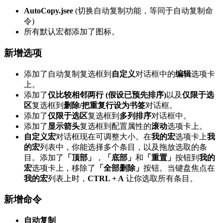
AutoCopy.jsee
(切换自动复制功能，等同于自动复制命
令)
所有默认宏都添加了图标。
新增选项
添加了自动复制复选框到
自定义
对话框中的
编辑
选项卡
上。
添加了
仅比较相邻两行 (假设已预先排序)
以及
仅限于选
区
复选框到
删除/把重复行设为书签
对话框。
添加了
仅限于选区
复选框到
多列排序
对话框中。
添加了
显示箭头
复选框到配置属性的
滚动
选项卡上。
自定义宏
对话框现在可调整大小。在
我的宏
选项卡上
我
的宏
列表中，你能选择多个条目，以及拖放选取的条
目。添加了
「顶部」
，
「底部」
和
「重置」
按钮到
我的
宏
选项卡上，移除了
「全部删除」
按钮。当键盘焦点在
我的宏
列表上时，
CTRL + A
让你选取所有条目。
新增命令
自动复制