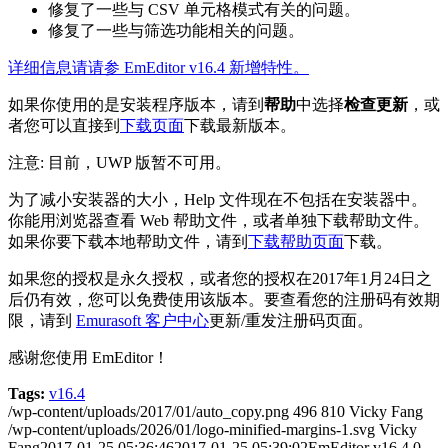
修复了一些与 CSV 单元格模式有关的问题。
修复了一些与筛选功能相关的问题。
详细信息请请参 EmEditor v16.4 新增特性。
如果你使用的是安装程序版本，请到
帮助
中选择
检查更新
，或
者您可以直接到
下载页面
下载最新版本。
注意: 目前，UWP 版暂不可用。
为了减小安装器的大小，Help 文件现在不包括在安装器中。
你能用浏览器查看 Web 帮助文件，或者单独下载帮助文件。
如果你要下载本地帮助文件，请到
下载帮助页面
下载。
如果您的授权是永久授权，或者您的授权在2017年1月24日之
后仍有效，您可以免费使用该版本。要查看您的注册码有效期
限，请到
Emurasoft 客户中心
更新/重发注册码页面。
感谢您使用 EmEditor！
Tags:
v16.4
/wp-content/uploads/2017/01/auto_copy.png
496
810
Vicky Fang
/wp-content/uploads/2026/01/logo-minified-margins-1.svg
Vicky
Fang
2017-01-25 05:36:46
2017-01-25 05:39:02
EmEditor v16.4.0