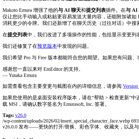
Makoto Emura 增强了他的
与 AI 聊天
和
提交列表
插件。在
与 AI
仅让您比手动输入或粘贴更容易发送大量内容，还能附加诸如 HTM
消耗更少的令牌。我们还新增了在聊天历史（过往对话）中搜索的功能
在
提交列表
中，我们改进了多项操作的性能，包括显示变更列
我们还修复了在
预览版本
中发现的问题。
我们希望 Pro 与 Free 版本都能符合您的期望。如果您有问
感谢您一直以来对 EmEditor 的支持。
— Yutaka Emura
如需查看包含主要变更与截图在内的详细信息，请参阅
Versi
如果您使用的是桌面安装程序版本，请在“帮助 > 检查更新”
载 MSI，请确认数字签名为 Emurasoft, Inc. 签署。
Tags:
v26.0
/wp-content/uploads/2026/02/insert_special_character_face.webp
693
v26.0.0 发布——更快的打开/替换、彩色字体、收藏夹，以及与 