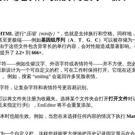
HTML
进行“
压缩（minify）
”，也就是去掉换行和空格。同样地
甚至更极端——例如
基因组序列
（
A
、
T
、
G
、
C
）可以被存储为
慢。由于这些文件包含异常长的单行内容，会对性能造成显著影响。在 
能提升了
2.2×
到
666×
。
字符——例如生僻汉字、外语字符或表情符号——并不方便。您
话框重新设计为一个可自定义的栏，可在工作时保持打开。它现在还
如，搜索 “smiling” 会返回许多笑脸表情。
字符，让复杂字符和表情符号更容易识别。
可以将文件夹注册为收藏夹。选择某个文件夹会打开
打开文件
对
定行/列），EmEditor 将不会重复添加。
未选中文本时也能生效。例如，当您在未选择任何内容的情况下执行
Ma
为一个自定义栏。这样您就能更方便地把历史记录固定显示在合