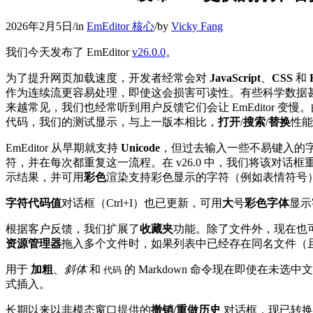
2026年2月5日
/
in
EmEditor 核心
/
by
Vicky Fang
我们今天发布了 EmEditor
v26.0.0
。
为了提升网页加载速度，开发者经常会对
JavaScript
、
CSS
和
作为连续流更容易处理，即使这会损害可读性。有些科学数据
来越常见，我们也经常听到用户反馈它们会让 EmEditor 变
代码，我们的测试显示，与上一版本相比，
打开
/
搜索
/
替换
性
EmEditor 从早期就支持
Unicode
，但过去输入一些不易键入的
符，并在每次都重复这一流程。在 v26.0 中，我们将该对
示结果，并可用
彩色
渲染支持彩色显示的字符（例如表情符号）。例
字符代码值
对话框（Ctrl+I）也已更新，可用
大
号
彩色字体
显示
根据客户反馈，我们扩展了
收藏夹
功能。除了文件外，现在也
资源管理器
拖入多个文件时，如果列表中已经存在同名文件（且未指
用于
加粗
、
斜体
和
的 Markdown 命令现在即使在
代码
式插入。
长期以来以非模态窗口提供的
撤销/重做历史
对话框，现已转换