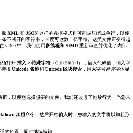
，像
XML
和
JSON
这样的数据格式也可能被压缩成单行，以便
一条不断开的字符串，长度可达数十亿字符。这类文件正变得越
v26.0 中，我们使用
多线程
和
SIMD
重新审查并优化了内部
必须打开
插入 > 特殊字符
（Ctrl+Shift+I），输入代码值，插入字
支持按
Unicode 名称
和
Unicode 区块
搜索，用
大
字号易读字体显
话框，以便您选择想要的文件。我们还改进了拖放行为：当您从
rkdown 加粗
命令，然后开始输入时，您输入的文字将以加粗形
适的位置，同时继续编辑。