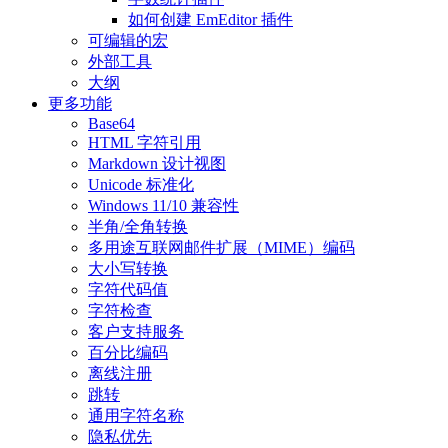
如何创建 EmEditor 插件
可编辑的宏
外部工具
大纲
更多功能
Base64
HTML 字符引用
Markdown 设计视图
Unicode 标准化
Windows 11/10 兼容性
半角/全角转换
多用途互联网邮件扩展（MIME）编码
大小写转换
字符代码值
字符检查
客户支持服务
百分比编码
离线注册
跳转
通用字符名称
隐私优先