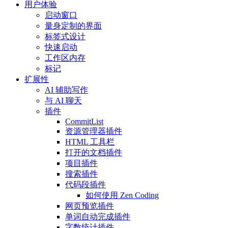
用户体验
启动窗口
量身定制的界面
标签式设计
快速启动
工作区内存
标记
扩展性
AI 辅助写作
与 AI 聊天
插件
CommitList
资源管理器插件
HTML 工具栏
打开的文档插件
项目插件
搜索插件
代码段插件
如何使用 Zen Coding
网页预览插件
单词自动完成插件
字数统计插件