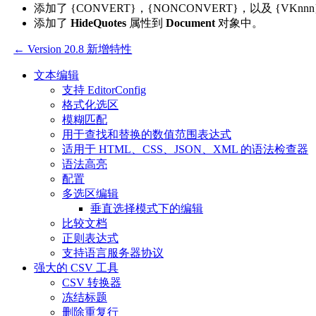
添加了 {CONVERT}，{NONCONVERT}，以及 {VKnn
添加了
HideQuotes
属性到
Document
对象中。
← Version 20.8 新增特性
文本编辑
支持 EditorConfig
格式化选区
模糊匹配
用于查找和替换的数值范围表达式
适用于 HTML、CSS、JSON、XML 的语法检查器
语法高亮
配置
多选区编辑
垂直选择模式下的编辑
比较文档
正则表达式
支持语言服务器协议
强大的 CSV 工具
CSV 转换器
冻结标题
删除重复行