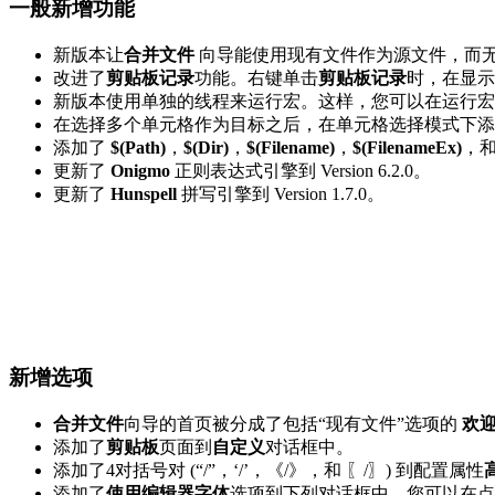
一般新增功能
新版本让
合并文件
向导能使用现有文件作为源文件，而
改进了
剪贴板记录
功能。右键单击
剪贴板记录
时，在显示
新版本使用单独的线程来运行宏。这样，您可以在运行宏
在选择多个单元格作为目标之后，在单元格选择模式下添
添加了
$(Path)
，
$(Dir)
，
$(Filename)
，
$(FilenameEx)
，
更新了
Onigmo
正则表达式引擎到 Version 6.2.0。
更新了
Hunspell
拼写引擎到 Version 1.7.0。
新增选项
合并文件
向导的首页被分成了包括“现有文件”选项的
欢
添加了
剪贴板
页面到
自定义
对话框中。
添加了4对括号对 (“/”，‘/’，《/》，和 〖/〗) 到配置属性
高
添加了
使用编辑器字体
选项到下列对话框中，您可以在