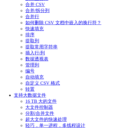
合并 CSV
合并/拆分列
合并行
如何删除 CSV 文档中嵌入的换行符？
快速填充
排序
提取列
提取常用字符串
插入行/列
数据透视表
管理列
编号
自动填充
自定义 CSV 格式
转置
支持大数据文件
16 TB 大的文件
大文件控制器
分割/合并文件
超大文件的快速处理
轻巧，单一进程，多线程设计