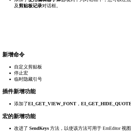
及
剪贴板记录
对话框。
新增命令
自定义剪贴板
停止宏
临时隐藏引号
插件新增功能
添加了
EI_GET_VIEW_FONT
，
EI_GET_HIDE_QUOT
宏的新增功能
改进了
SendKeys
方法，以使该方法可用于 EmEditor 视