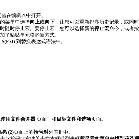
无需在编辑器中打开。
的菜单中选择
向上
或
向下
，让您可以重新排序历史记录，或同时
时随时停止宏。要停止宏，您可以选择新的
停止宏
命令，或者按
加了粘贴单元格的新方式。
和
$(Ext)
到替换表达式语法中。
迎使用文件合并器
页面，和
目标文件和选项
页面。
亮 (2)
页面上的
括号对
列表框中。
点击
>
按钮或右键单击文本框或列表框
所显示的菜单中找到该选