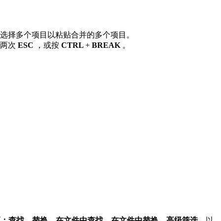
选择多个项目以粘贴合并的多个项目。
两次
ESC
，或按
CTRL
+
BREAK
。
项：查找
，
替换
，
在文件中查找
，
在文件中替换
，
高级筛选
，以