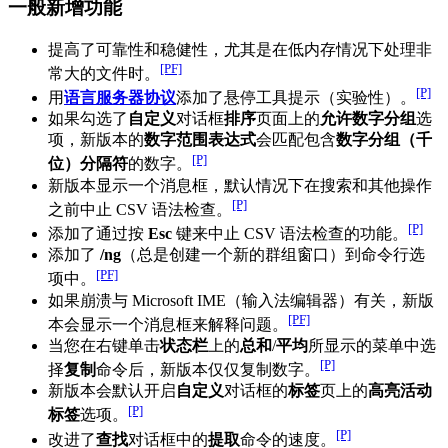
一般新增功能
提高了可靠性和稳健性，尤其是在低内存情况下处理非
[PF]
常大的文件时。
[P]
用
语言服务器协议
添加了悬停工具提示（实验性）。
如果勾选了
自定义
对话框
排序
页面上的
允许数字分组
选
项，新版本的
数字范围表达式
会匹配包含
数字分组（千
[P]
位）分隔符
的数字。
新版本显示一个消息框，默认情况下在搜索和其他操作
[P]
之前中止 CSV 语法检查。
[P]
添加了通过按
Esc
键来中止 CSV 语法检查的功能。
添加了
/ng
（总是创建一个新的群组窗口）到命令行选
[PF]
项中。
如果崩溃与 Microsoft IME（输入法编辑器）有关，新版
[PF]
本会显示一个消息框来解释问题。
当您在右键单击
状态栏
上的
总和
/
平均
所显示的菜单中选
[P]
择
复制
命令后，新版本仅仅复制数字。
新版本会默认开启
自定义
对话框的
标签
页上的
高亮活动
[P]
标签
选项。
[P]
改进了
查找
对话框中的
提取
命令的速度。