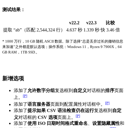
测试结果：
v22.2
v22.3
比较
提取 “ab”（匹配 2,544,324 行）
4.637 秒
1.339 秒
快 3.46 倍
* 1000 万行，10 GB 随机 ASCII 数据。除了选择“总是丢弃过长的撤销信息
来加速”之外都是默认选项；操作系统：Windows 11，Ryzen 9 7900X，64
GB RAM，1TB SSD.。
新增选项
添加了
允许数字分组
复选框到
自定义
对话框的
排序
页面
[P]
上。
[P]
添加了
语言服务器
页面到配置属性对话框中。
添加了
提示如果 CSV 语法检查仍在运行
复选框到
自定
[P]
义
对话框的
CSV 选项
页面上。
添加了
使用 ISO 日期时间格式重命名
、
设置隐藏属性
和