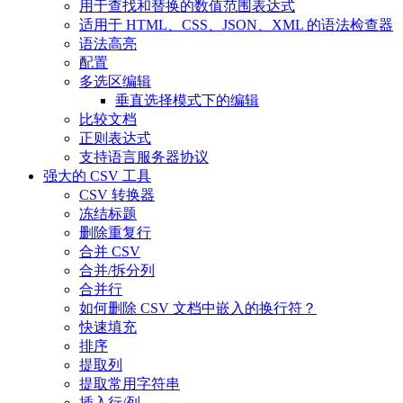
用于查找和替换的数值范围表达式
适用于 HTML、CSS、JSON、XML 的语法检查器
语法高亮
配置
多选区编辑
垂直选择模式下的编辑
比较文档
正则表达式
支持语言服务器协议
强大的 CSV 工具
CSV 转换器
冻结标题
删除重复行
合并 CSV
合并/拆分列
合并行
如何删除 CSV 文档中嵌入的换行符？
快速填充
排序
提取列
提取常用字符串
插入行/列