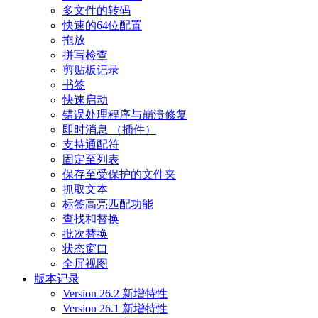
多文件的转码
快速的64位配置
拖放
拼写检查
剪贴板记录
书签
快速启动
错误处理程序与崩溃修复
即时消息 （插件）
支持通配符
固定至列表
保存至受保护的文件夹
抓取文本
标签高亮匹配功能
查找和替换
批次替换
状态窗口
全屏视图
版本记录
Version 26.2 新增特性
Version 26.1 新增特性