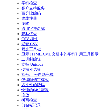
字符检查
客户支持服务
百分比编码
离线注册
跳转
通用字符名称
隐私优先
CSV 模式
嵌套 CSV
筛选工具栏
显示 HTML/XML 文档中的字符引用工具提示
二进制编辑
支持 Unicode
便携性选项
括号/引号自动完成
仅编辑选定模式
多文件的转码
快速的64位配置
拖放
拼写检查
剪贴板记录