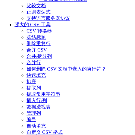
比较文档
正则表达式
支持语言服务器协议
强大的 CSV 工具
CSV 转换器
冻结标题
删除重复行
合并 CSV
合并/拆分列
合并行
如何删除 CSV 文档中嵌入的换行符？
快速填充
排序
提取列
提取常用字符串
插入行/列
数据透视表
管理列
编号
自动填充
自定义 CSV 格式