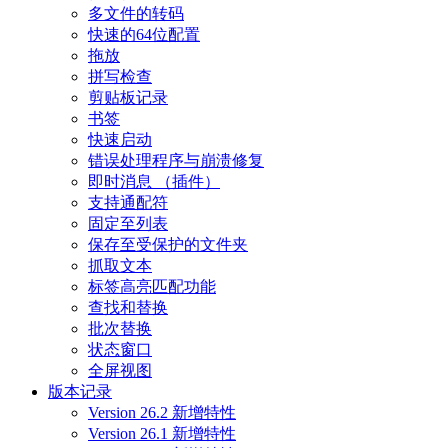
多文件的转码
快速的64位配置
拖放
拼写检查
剪贴板记录
书签
快速启动
错误处理程序与崩溃修复
即时消息 （插件）
支持通配符
固定至列表
保存至受保护的文件夹
抓取文本
标签高亮匹配功能
查找和替换
批次替换
状态窗口
全屏视图
版本记录
Version 26.2 新增特性
Version 26.1 新增特性