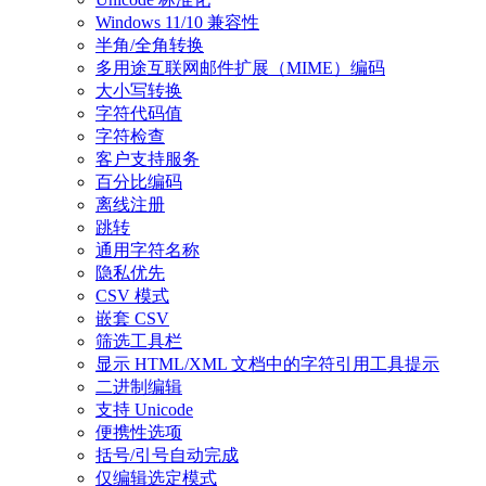
Windows 11/10 兼容性
半角/全角转换
多用途互联网邮件扩展（MIME）编码
大小写转换
字符代码值
字符检查
客户支持服务
百分比编码
离线注册
跳转
通用字符名称
隐私优先
CSV 模式
嵌套 CSV
筛选工具栏
显示 HTML/XML 文档中的字符引用工具提示
二进制编辑
支持 Unicode
便携性选项
括号/引号自动完成
仅编辑选定模式