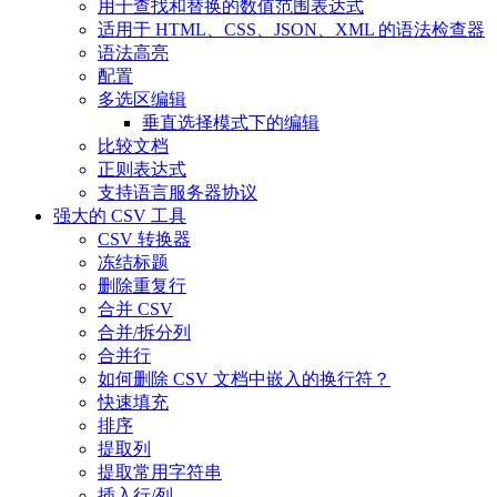
用于查找和替换的数值范围表达式
适用于 HTML、CSS、JSON、XML 的语法检查器
语法高亮
配置
多选区编辑
垂直选择模式下的编辑
比较文档
正则表达式
支持语言服务器协议
强大的 CSV 工具
CSV 转换器
冻结标题
删除重复行
合并 CSV
合并/拆分列
合并行
如何删除 CSV 文档中嵌入的换行符？
快速填充
排序
提取列
提取常用字符串
插入行/列